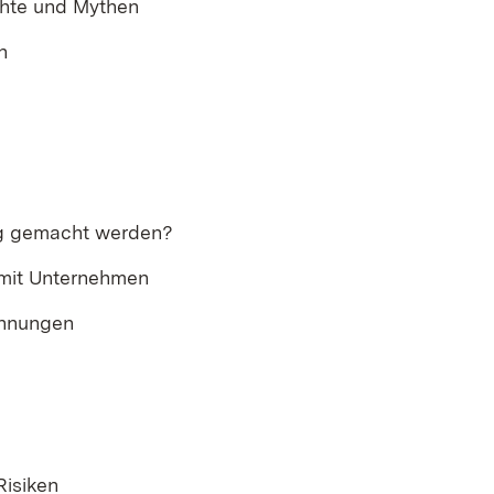
chte und Mythen
n
ig gemacht werden?​
 mit Unternehmen
chnungen
Risiken