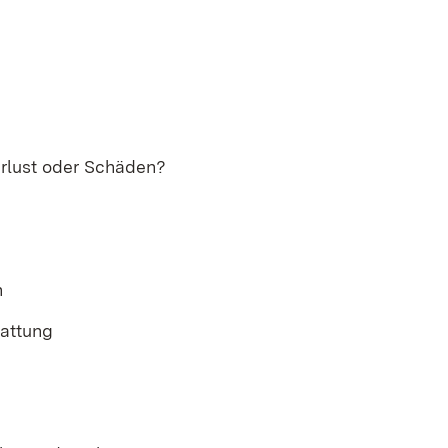
erlust oder Schäden?
n
tattung