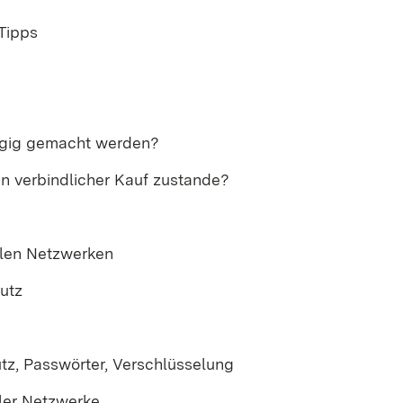
-Tipps
ngig gemacht werden?​
in verbindlicher Kauf zustande?
alen Netzwerken
utz
utz, Passwörter, Verschlüsselung
ler Netzwerke