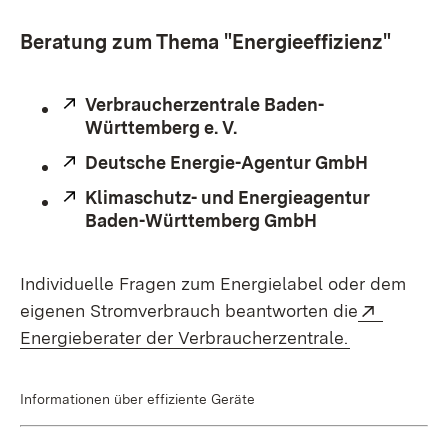
Beratung zum Thema "Energieeffizienz"
Extern:
Verbraucherzentrale Baden-
Württemberg e. V.
(Öffnet in neuem Fenster
Extern:
Deutsche Energie-Agentur GmbH
(Öffnet i
Extern:
Klimaschutz- und Energieagentur
Baden-Württemberg GmbH
(Öffnet in neue
Individuelle Fragen zum Energielabel oder dem
Extern:
eigenen Stromverbrauch beantworten die
(Öffnet in 
Energieberater der Verbraucherzentrale.
Informationen über effiziente Geräte