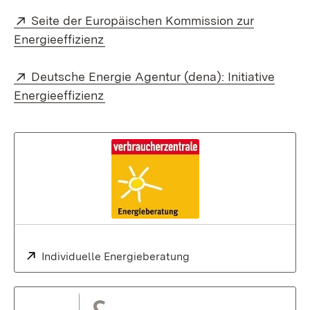
Extern:
Seite der Europäischen Kommission zur
(Öffnet in neuem Fenster)
Energieeffizienz
Extern:
Deutsche Energie Agentur (dena): Initiative
(Öffnet in neuem Fenster)
Energieeffizienz
Extern:
Individuelle Energieberatung
(Öffnet in neuem Fenste