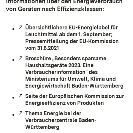
Informationen über den Energieverbrauch
von Geräten nach Effizienzklassen:
Extern:
Übersichtlichere EU-Energielabel für
Leuchtmittel ab dem 1. September;
Pressemitteilung der EU-Kommission
vom 31.8.2021
(Öffnet in neuem Fenster)
Extern:
Broschüre „Besonders sparsame
Haushaltsgeräte 2023. Eine
Verbraucherinformation" des
Ministeriums für Umwelt, Klima und
Energiewirtschaft Baden-Württemberg
(Öf
Extern:
Seite der Europäischen Kommission zur
Energieeffizienz von Produkten
(Öffnet in 
Extern:
Thema Energie bei der
Verbraucherzentrale Baden-
Württemberg
(Öffnet in neuem Fenster)