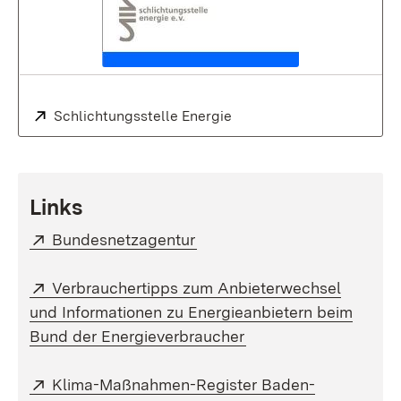
Extern:
Schlichtungsstelle Energie
(Öffnet in neuem Fenster)
Links
Extern:
(Öffnet in neuem Fenster)
Bundesnetzagentur
Extern:
Verbrauchertipps zum Anbieterwechsel
und Informationen zu Energieanbietern beim
(Öffnet in neuem Fen
Bund der Energieverbraucher
Extern:
Klima-Maßnahmen-Register Baden-