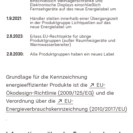
einschließlich Weinlagerschränke und
Elektronische Displays einschließlich
Fernsehgeräte auf das neue Energielabel um
1.9.2021
:
Händler stellen innerhalb einer Übergangszeit
in der Produktgruppe Lichtquellen auf das
neue Energielabel um
2.8.2023
:
Erlass EU-Rechtsakte für übrige
Produktgruppen (außer Raumheizgeräte und
Warmwasserbereiter)
2.8.2030:
Alle Produktgruppen haben ein neues Label
Grundlage für die Kennzeichnung
Extern:
energieeffizienter Produkte ist die
EU-
(Öffnet in neue
Ökodesign-Richtlinie (2009/125/EG)
und die
Extern:
Verordnung über die
EU-
Energieverbrauchskennzeichnung (2010/2017/EU)
(Öffnet in neuem Fenster)