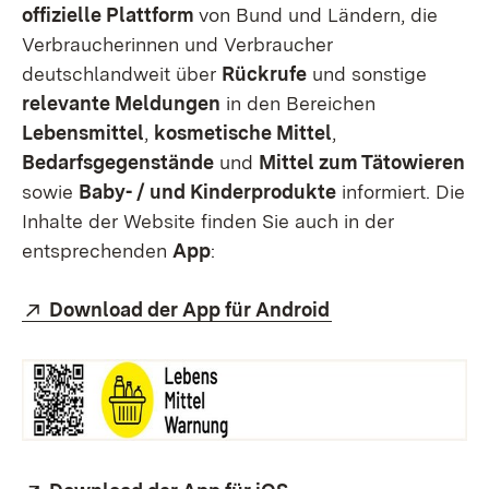
offizielle Plattform
von Bund und Ländern, die
Verbraucherinnen und Verbraucher
deutschlandweit über
Rückrufe
und sonstige
relevante Meldungen
in den Bereichen
Lebensmittel
,
kosmetische Mittel
,
Bedarfsgegenstände
und
Mittel zum Tätowieren
sowie
Baby- / und Kinderprodukte
informiert. Die
Inhalte der Website finden Sie auch in der
entsprechenden
App
:
Extern:
(Öffnet in neuem
Download der App für Android
Extern:
(Öffnet in neuem Fens