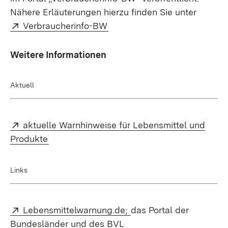
Nähere Erläuterungen hierzu finden Sie unter
Extern:
(Öffnet in neuem Fenster)
Verbraucherinfo-BW
Weitere Informationen
Aktuell
Extern:
aktuelle Warnhinweise für Lebensmittel und
(Öffnet in neuem Fenster)
Produkte
Links
Extern:
(Öffnet in neuem Fenst
Lebensmittelwarnung.de;
das Portal der
Bundesländer und des BVL