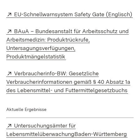
Extern:
(Ö
EU-Schnellwarnsystem Safety Gate (Englisch)
Extern:
BAuA – Bundesanstalt für Arbeitsschutz und
Arbeitsmedizin: Produktrückrufe,
Untersagungsverfügungen,
(Öffnet in neuem Fenster)
Produktmängelstatistik
Extern:
Verbraucherinfo-BW: Gesetzliche
Verbraucherinformationen gemäß § 40 Absatz 1a
(Öff
des Lebensmittel- und Futtermittelgesetzbuchs
Aktuelle Ergebnisse
Extern:
Untersuchungsämter für
(Öffn
LebensmittelüberwachungBaden-Württemberg