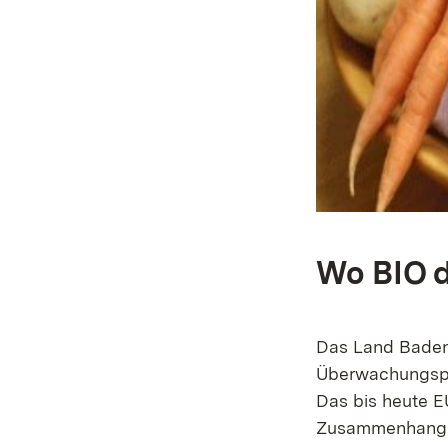
Wo BIO d
Das Land Baden-
Überwachungspr
Das bis heute E
Zusammenhang m