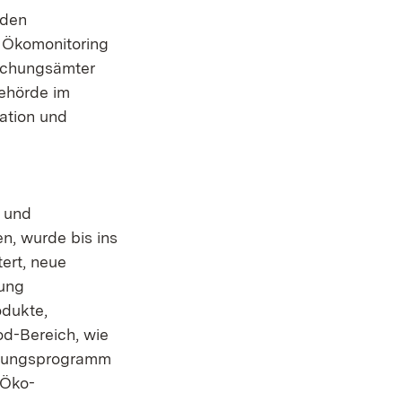
rden
 Ökomonitoring
suchungsämter
ehörde im
ation und
 und
n, wurde bis ins
ert, neue
hung
odukte,
d-Bereich, wie
achungsprogramm
 Öko-