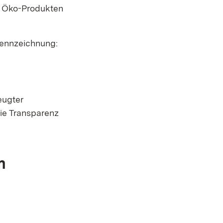
t Öko-Produkten
Kennzeichnung:
eugter
ie Transparenz
m