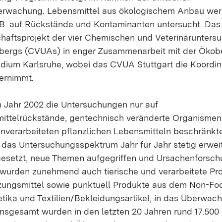
erwachung. Lebensmittel aus ökologischem Anbau we
 B. auf Rückstände und Kontaminanten untersucht. Das
chaftsprojekt der vier Chemischen und Veterinärunter
ergs (CVUAs) in enger Zusammenarbeit mit der Ökob
dium Karlsruhe, wobei das CVUA Stuttgart die Koordin
ernimmt.
 Jahr 2002 die Untersuchungen nur auf
ittelrückstände, gentechnisch veränderte Organismen
unverarbeiteten pflanzlichen Lebensmitteln beschränkte
n das Untersuchungsspektrum Jahr für Jahr stetig erweit
esetzt, neue Themen aufgegriffen und Ursachenforsc
wurden zunehmend auch tierische und verarbeitete Pr
ungsmittel sowie punktuell Produkte aus dem Non-Foo
etika und Textilien/Bekleidungsartikel, in das Überw
sgesamt wurden in den letzten 20 Jahren rund 17.500