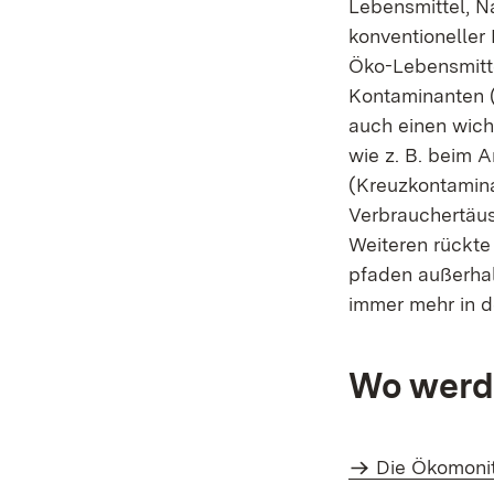
Lebensmittel, N
konventioneller
Öko-Lebensmitte
Kontaminanten (
auch einen wich
wie z. B. beim A
(Kreuzkontamina
Verbrauchertäus
Weiteren rückte
pfaden außerha
immer mehr in d
Wo werde
Die Ökomonit