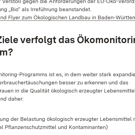
 Verstoß gegen die Anforderungen der EU-Öko-Verordn
ng „Bio“ als Irreführung beanstandet.
und Flyer zum Ökologischen Landbau in Baden-Württe
iele verfolgt das Ökomonitori
mm?
itoring-Programms ist es, in dem weiter stark expandi
rbrauchertäuschungen besser zu erkennen und das
auen in die Qualität ökologisch erzeugter Lebensmittel
ind daher:
ung der Belastung ökologisch erzeugter Lebensmittel
el Pflanzenschutzmittel und Kontaminanten)