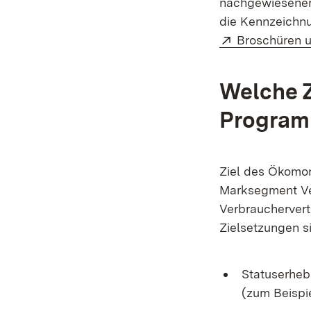
nachgewiesener
die Kennzeichnu
Extern:
Broschüren 
Welche Z
Progra
Ziel des Ökomon
Marksegment Ve
Verbrauchervertr
Zielsetzungen s
Statuserheb
(zum Beispi