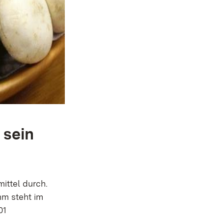
 sein
ttel durch.
mm steht im
01