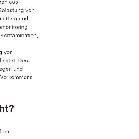
nen aus
Belastung von
mitteln und
omonitoring
 Kontamination,
g von
eistet. Des
wegen und
n Vorkommens
ht?
fbar.