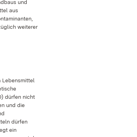
ndbaus und
tel aus
ntaminanten,
üglich weiterer
n Lebensmittel
etische
) dürfen nicht
en und die
nd
tteln dürfen
egt ein