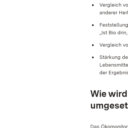
Vergleich v
anderer Her
Feststellun
„Ist Bio dri
Vergleich v
Stärkung de
Lebensmitte
der Ergebni
Wie wir
umgeset
Das Ökomonitor