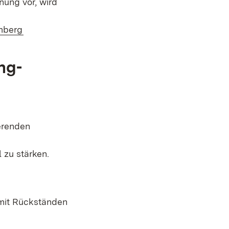
ung vor, wird
(Öffnet in neuem Fenster)
mberg
ng-
erenden
 zu stärken.
 mit Rückständen