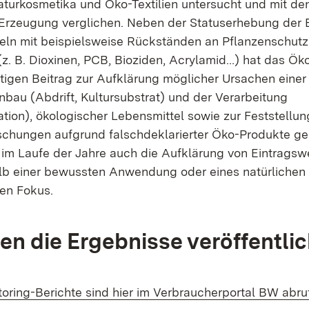
aturkosmetika und Öko-Textilien untersucht und mit de
 Erzeugung verglichen. Neben der Statuserhebung der 
ln mit beispielsweise Rückständen an Pflanzenschutz
z. B. Dioxinen, PCB, Bioziden, Acrylamid…) hat das Ök
tigen Beitrag zur Aufklärung möglicher Ursachen einer
nbau (Abdrift, Kultursubstrat) und der Verarbeitung
tion), ökologischer Lebensmittel sowie zur Feststellun
chungen aufgrund falschdeklarierter Öko-Produkte gel
 im Laufe der Jahre auch die Aufklärung von Eintrags
lb einer bewussten Anwendung oder eines natürliche
en Fokus.
n die Ergebnisse veröffentlic
oring-Berichte sind hier im Verbraucherportal BW abru