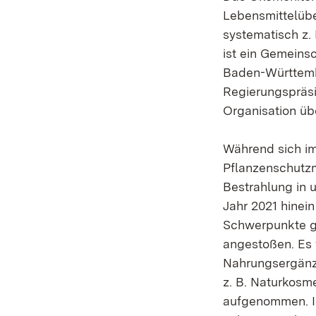
Lebensmittelüb
systematisch z.
ist ein Gemeins
Baden-Württemb
Regierungspräsi
Organisation üb
Während sich im
Pflanzenschutzm
Bestrahlung in 
Jahr 2021 hinei
Schwerpunkte g
angestoßen. Es 
Nahrungsergänz
z. B. Naturkosm
aufgenommen. In