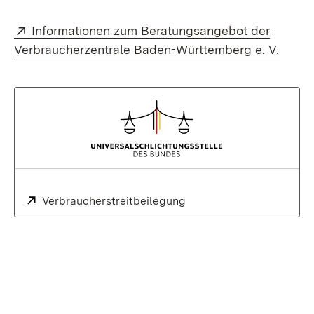
Extern:
Informationen zum Beratungsangebot der
(Öffn
Verbraucherzentrale Baden-Württemberg e. V.
Extern:
Verbraucherstreitbeilegung
(Öffnet in neuem Fenster