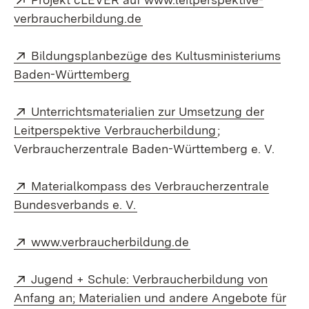
(Öffnet in neuem Fenster)
verbraucherbildung.de
Extern:
Bildungsplanbezüge des Kultusministeriums
(Öffnet in neuem Fenster)
Baden-Württemberg
Extern:
Unterrichtsmaterialien zur Umsetzung der
(Öffnet in neuem
Leitperspektive Verbraucherbildung
;
Verbraucherzentrale Baden-Württemberg e. V.
Extern:
Materialkompass des Verbraucherzentrale
(Öffnet in neuem Fenster)
Bundesverbands e. V.
Extern:
(Öffnet in neuem Fen
www.verbraucherbildung.de
Extern:
Jugend + Schule: Verbraucher­bildung von
Anfang an; Materialien und andere Angebote für