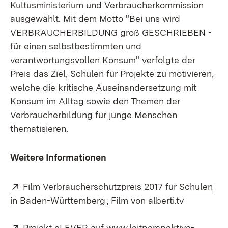
Kultusministerium und Verbraucherkommission
ausgewählt. Mit dem Motto "Bei uns wird
VERBRAUCHERBILDUNG groß GESCHRIEBEN -
für einen selbstbestimmten und
verantwortungsvollen Konsum" verfolgte der
Preis das Ziel, Schulen für Projekte zu motivieren,
welche die kritische Auseinandersetzung mit
Konsum im Alltag sowie den Themen der
Verbraucherbildung für junge Menschen
thematisieren.
Weitere Informationen
Extern:
Film Verbraucherschutzpreis 2017 für Schulen
(Öffnet in neuem Fenster)
in Baden-Württemberg
; Film von alberti.tv
Extern:
Projekt cLEVER auf www.leitperspektive-