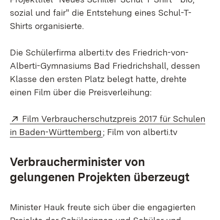
sozial und fair" die Entstehung eines Schul-T-
Shirts organisierte.
Die Schülerfirma alberti.tv des Friedrich-von-
Alberti-Gymnasiums Bad Friedrichshall, dessen
Klasse den ersten Platz belegt hatte, drehte
einen Film über die Preisverleihung:
Extern:
Film Verbraucherschutzpreis 2017 für Schulen
(Öffnet in neuem Fenster)
in Baden-Württemberg
; Film von alberti.tv
Verbraucherminister von
gelungenen Projekten überzeugt
Minister Hauk freute sich über die engagierten