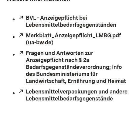
Extern:
BVL - Anzeigepflicht bei
Lebensmittelbedarfsgegenständen
(Öffnet
Extern:
Merkblatt_Anzeigepflicht_LMBG.pdf
(ua-bw.de)
(Öffnet in neuem Fenster)
Extern:
Fragen und Antworten zur
Anzeigepflicht nach § 2a
Bedarfsgegenständeverordnung; Info
des Bundesministeriums für
Landwirtschaft, Ernährung und Heimat
(Öf
Extern:
Lebensmittelverpackungen und andere
Lebensmittelbedarfsgegenstände
(Öffnet 