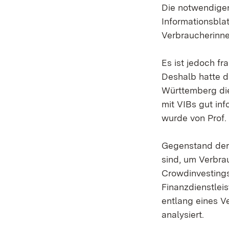
Die notwendigen
Informationsbla
Verbraucherinne
Es ist jedoch fr
Deshalb hatte d
Württemberg die
mit VIBs gut in
wurde von Prof.
Gegenstand der 
sind, um Verbra
Crowdinvestings
Finanzdienstlei
entlang eines V
analysiert.