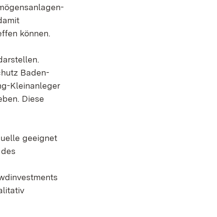
ermögensanlagen-
damit
effen können.
darstellen.
chutz Baden-
ng-Kleinanleger
eben. Diese
quelle geeignet
 des
rowdinvestments
itativ