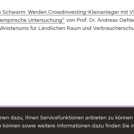
en Schwarm: Werden Crowdinvesting-Kleinanleger mit V
(Öffnet in neuem Fenster)
e empirische Untersuchung“
von Prof. Dr. Andreas Oehl
Ministeriums für Ländlichen Raum und Verbrauchersch
ienen dazu, Ihnen Servicefunktionen anbieten zu könne
 können sowie weitere Informationen dazu finden Sie i