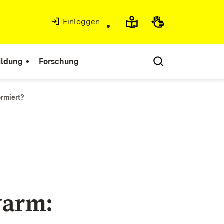
Einloggen
ildung
Forschung
ormiert?
warm: