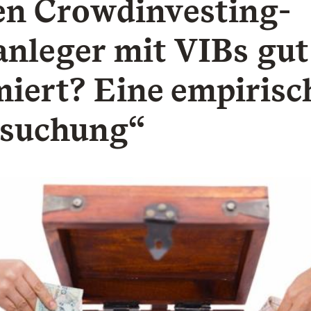
n Crowdinvesting-
anleger mit VIBs gut
miert? Eine empirisc
suchung“