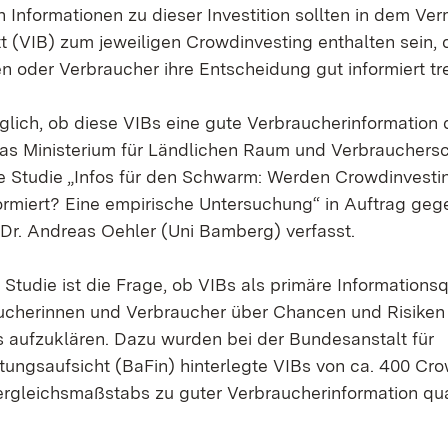
 Informationen zu dieser Investition sollten in dem V
tt (VIB) zum jeweiligen Crowdinvesting enthalten sein, 
n oder Verbraucher ihre Entscheidung gut informiert tr
aglich, ob diese VIBs eine gute Verbraucherinformation 
as Ministerium für Ländlichen Raum und Verbrauchers
 Studie „Infos für den Schwarm: Werden Crowdinvesti
formiert? Eine empirische Untersuchung“ in Auftrag geg
 Dr. Andreas Oehler (Uni Bamberg) verfasst.
Studie ist die Frage, ob VIBs als primäre Informations
ucherinnen und Verbraucher über Chancen und Risiken
 aufzuklären. Dazu wurden bei der Bundesanstalt für
stungsaufsicht (BaFin) hinterlegte VIBs von ca. 400 C
ergleichsmaßstabs zu guter Verbraucherinformation qual