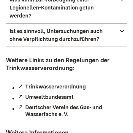
Legionellen-Kontamination getan
werden?
Ist es sinnvoll, Untersuchungen auch
ohne Verpflichtung durchzuführen?
Weitere Links zu den Regelungen der
Trinkwasserverordnung:
Extern:
Trinkwasserverordnung
(Öffnet in neuem F
Extern:
Umweltbundesamt
(Öffnet in neuem Fenste
Extern:
Deutscher Verein des Gas- und
Wasserfachs e. V.
(Öffnet in neuem Fenster)
Weitere Informationen