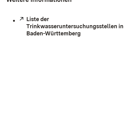
Extern:
Liste der
Trinkwasseruntersuchungsstellen in
Baden-Württemberg
(Öffnet in neuem Fens