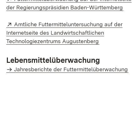
(Öffne
der Regierungspräsidien Baden-Württemberg
Extern:
Amtliche Futtermitteluntersuchung auf der
Internetseite des Landwirtschaftlichen
(Öffnet in neue
Technologiezentrums Augustenberg
Lebensmittelüberwachung
Jahresberichte der Futtermittelüberwachung