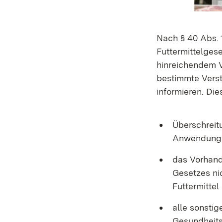
Nach § 40 Abs. 
Futtermittelge
hinreichendem V
bestimmte Vers
informieren. Die
Überschreit
Anwendungsb
das Vorhand
Gesetzes ni
Futtermittel
alle sonsti
Gesundheits