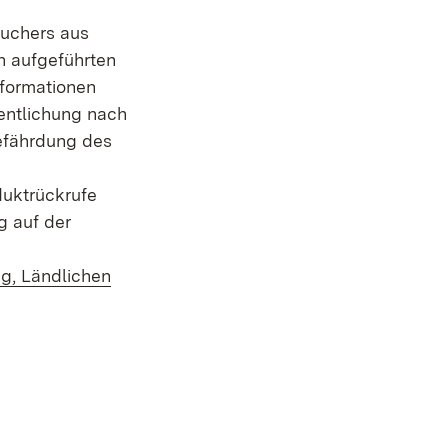
auchers aus
n aufgeführten
nformationen
entlichung nach
efährdung des
duktrückrufe
g auf der
g, Ländlichen