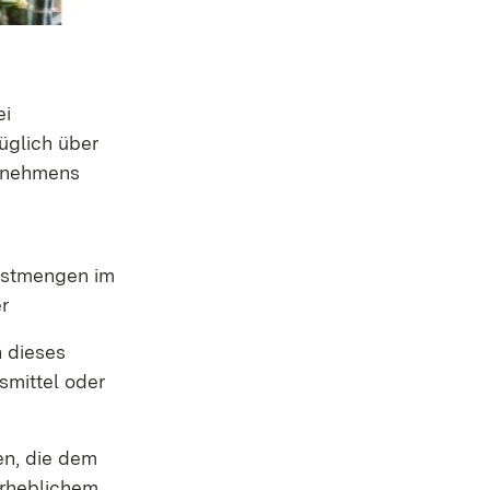
ei
üglich über
ernehmens
hstmengen im
r
 dieses
smittel oder
en, die dem
erheblichem