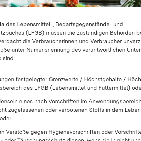
1a des Lebensmittel-, Bedarfsgegenstände- und
setzbuches (LFGB) müssen die zuständigen Behörden b
erdacht die Verbraucherinnen und Verbraucher unverz
töße unter Namensnennung des verantwortlichen Unt
s sind:
ungen festgelegter Grenzwerte / Höchstgehalte / Höc
ereich des LFGB (Lebensmittel und Futtermittel) ode
ensein eines nach Vorschriften im Anwendungsbereich
cht zugelassenen oder verbotenen Stoffs in dem Leben
 oder
gen Verstöße gegen Hygienevorschriften oder Vorschrift
- oder Täuschungsschutz dienen, wenn sie in nicht un