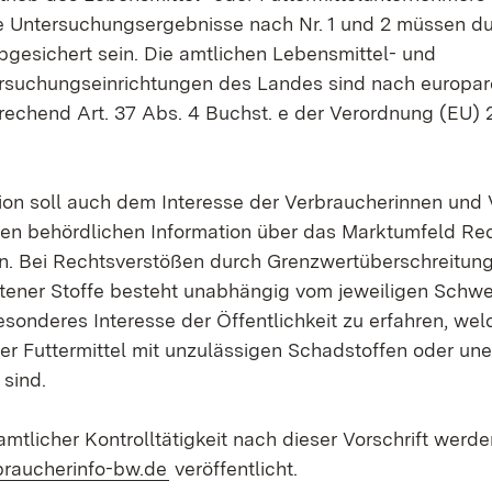
e Untersuchungsergebnisse nach Nr. 1 und 2 müssen du
gesichert sein. Die amtlichen Lebensmittel- und
ersuchungseinrichtungen des Landes sind nach europar
echend Art. 37 Abs. 4 Buchst. e der Verordnung (EU)
tion soll auch dem Interesse der Verbraucherinnen und
chen behördlichen Information über das Marktumfeld R
n. Bei Rechtsverstößen durch Grenzwertüberschreitun
tener Stoffe besteht unabhängig vom jeweiligen Schw
esonderes Interesse der Öffentlichkeit zu erfahren, wel
er Futtermittel mit unzulässigen Schadstoffen oder u
 sind.
mtlicher Kontrolltätigkeit nach dieser Vorschrift werd
(Öffnet in neuem Fenster)
raucherinfo-bw.de
veröffentlicht.