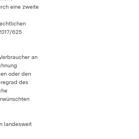
rch eine zweite
echtlichen
 2017/625
 Verbraucher an
echnung
gen oder den
eregrad des
che
nerwünschten
en landesweit