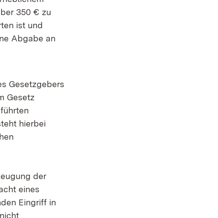
über 350 € zu
ten ist und
ine Abgabe an
es Gesetzgebers
m Gesetz
führten
eht hierbei
chen
zeugung der
acht eines
den Eingriff in
nicht