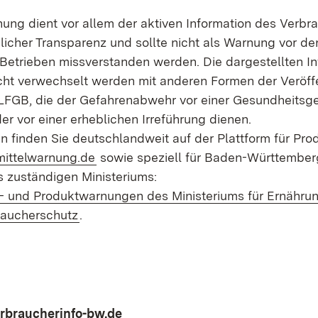
chung dient vor allem der aktiven Information des Verbr
icher Transparenz und sollte nicht als Warnung vor de
Betrieben missverstanden werden. Die dargestellten I
icht verwechselt werden mit anderen Formen der Veröff
 LFGB, die der Gefahrenabwehr vor einer Gesundheitsg
r vor einer erheblichen Irreführung dienen.
 finden Sie deutschlandweit auf der Plattform für Pro
(Öffnet in neuem Fenster)
ittelwarnung.de
sowie speziell für Baden-Württember
s zuständigen Ministeriums:
- und Produktwarnungen des Ministeriums für Ernährun
(Öffnet in neuem Fenster)
aucherschutz
.
braucherinfo-bw.de
(Öffnet in neuem Fenster)