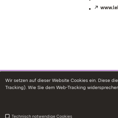
Extern:
www.le
Wir setzen auf dieser Website Cookies ein. Diese d
Tracking). Wie Sie dem Web-Tracking widersprechen
Technisch notwendige Cookies