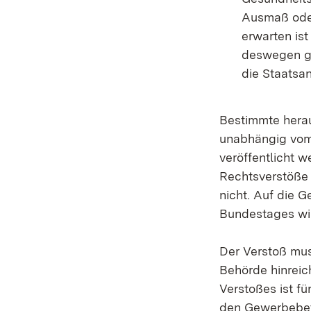
Ausmaß oder
erwarten ist
deswegen ge
die Staatsan
Bestimmte hera
unabhängig vom
veröffentlicht 
Rechtsverstöße 
nicht. Auf die
Bundestages wi
Der Verstoß mu
Behörde hinreic
Verstoßes ist fü
den Gewerbebetr