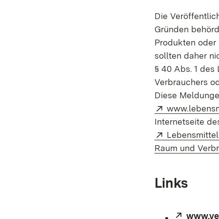
Die Veröffentli
Gründen behördl
Produkten oder 
sollten daher n
§ 40 Abs. 1 des
Verbrauchers ode
Diese Meldungen
Extern:
www.lebensm
Internetseite de
Extern:
Lebensmittel
Raum und Verbr
Links
Extern:
www.ver