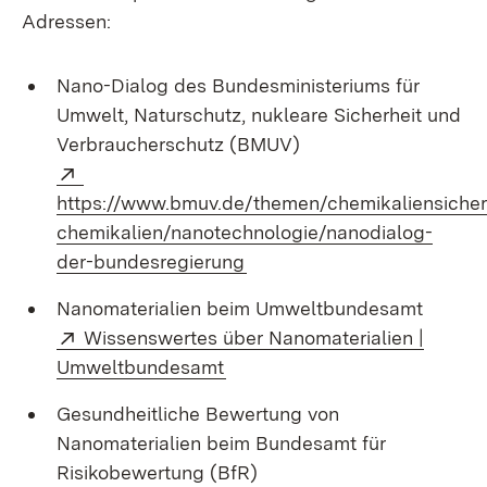
Adressen:
Nano-Dialog des Bundesministeriums für
Umwelt, Naturschutz, nukleare Sicherheit und
Verbraucherschutz (BMUV)
Extern:
https://www.bmuv.de/themen/chemikaliensicher
chemikalien/nanotechnologie/nanodialog-
(Öffnet in neuem Fenster)
der-bundesregierung
Nanomaterialien beim Umweltbundesamt
Extern:
Wissenswertes über Nanomaterialien |
(Öffnet in neuem Fenster)
Umweltbundesamt
Gesundheitliche Bewertung von
Nanomaterialien beim Bundesamt für
Risikobewertung (BfR)