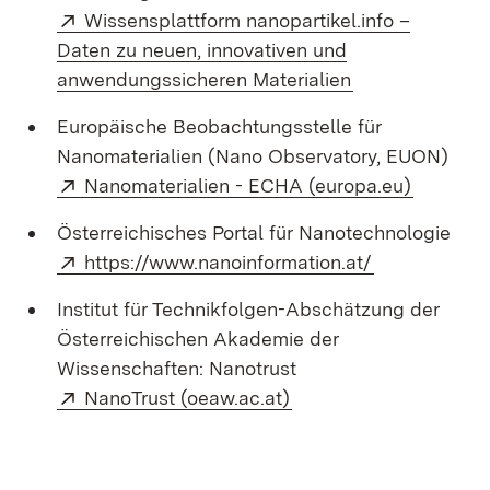
Extern:
Wissensplattform nanopartikel.info –
Daten zu neuen, innovativen und
(Öffnet in neue
anwendungssicheren Materialien
Europäische Beobachtungsstelle für
Nanomaterialien (Nano Observatory, EUON)
Extern:
(Öffnet 
Nanomaterialien - ECHA (europa.eu)
Österreichisches Portal für Nanotechnologie
Extern:
(Öffnet in n
https://www.nanoinformation.at/
Institut für Technikfolgen-Abschätzung der
Österreichischen Akademie der
Wissenschaften: Nanotrust
Extern:
(Öffnet in neuem Fens
NanoTrust (oeaw.ac.at)