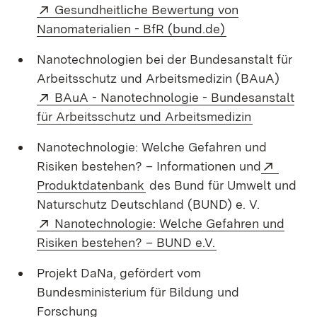
Extern:
Gesundheitliche Bewertung von
(Öffnet in neue
Nanomaterialien - BfR (bund.de)
Nanotechnologien bei der Bundesanstalt für
Arbeitsschutz und Arbeitsmedizin (BAuA)
Extern:
BAuA - Nanotechnologie - Bundesanstalt
(Öffnet in 
für Arbeitsschutz und Arbeitsmedizin
Nanotechnologie: Welche Gefahren und
Extern
Risiken bestehen? – Informationen und
(Öffnet in neuem Fenster)
Produktdatenbank
des Bund für Umwelt und
Naturschutz Deutschland (BUND) e. V.
Extern:
Nanotechnologie: Welche Gefahren und
(Öffnet in neuem 
Risiken bestehen? – BUND e.V.
Projekt DaNa, gefördert vom
Bundesministerium für Bildung und
Forschung