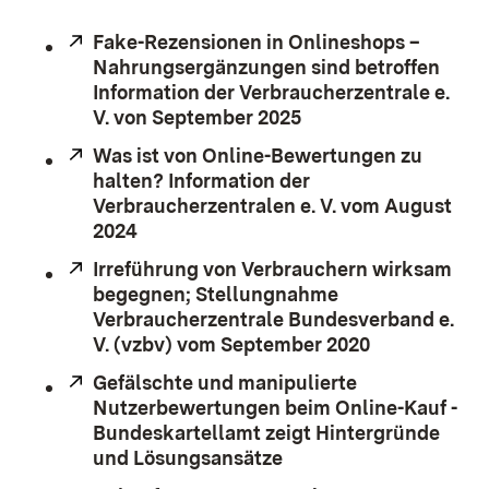
Extern:
Fake-Rezensionen in Onlineshops –
Nahrungsergänzungen sind betroffen
Information der Verbraucherzentrale e.
V. von September 2025
(Öffnet in neuem Fe
Extern:
Was ist von Online-Bewertungen zu
halten? Information der
Verbraucherzentralen e. V. vom August
2024
(Öffnet in neuem Fenster)
Extern:
Irreführung von Verbrauchern wirksam
begegnen; Stellungnahme
Verbraucherzentrale Bundesverband e.
V. (vzbv) vom September 2020
(Öffnet in n
Extern:
Gefälschte und manipulierte
Nutzerbewertungen beim Online-Kauf -
Bundeskartellamt zeigt Hintergründe
und Lösungsansätze
(Öffnet in neuem Fens