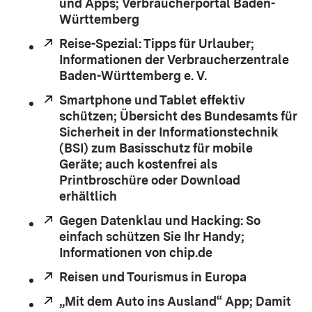
und Apps; Verbraucherportal Baden-
Württemberg
Extern:
Reise-Spezial: Tipps für Urlauber;
Informationen der Verbraucherzentrale
Baden-Württemberg e. V.
(Öffnet in neuem 
Extern:
Smartphone und Tablet effektiv
schützen; Übersicht des Bundesamts für
Sicherheit in der Informationstechnik
(BSI) zum Basisschutz für mobile
Geräte; auch kostenfrei als
Printbroschüre oder Download
erhältlich
(Öffnet in neuem Fenster)
Extern:
Gegen Datenklau und Hacking: So
einfach schützen Sie Ihr Handy;
Informationen von chip.de
(Öffnet in neuem
Extern:
Reisen und Tourismus in Europa
(Öffnet in
Extern:
„Mit dem Auto ins Ausland“ App; Damit